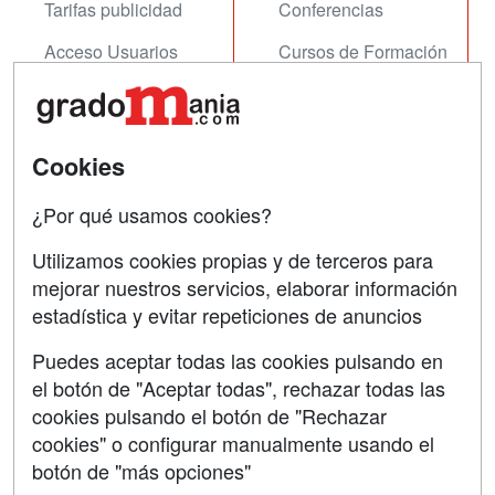
Tarifas publicidad
Conferencias
Acceso Usuarios
Cursos de Formación
Acceso Centros
Oposiciones
SÍGUENOS EN:
Contactar
Cookies
Confidencialidad
¿Por qué usamos cookies?
Aviso legal
Utilizamos cookies propias y de terceros para
Copyleft
mejorar nuestros servicios, elaborar información
estadística y evitar repeticiones de anuncios
Puedes aceptar todas las cookies pulsando en
el botón de "Aceptar todas", rechazar todas las
Grupo formazion:
cookies pulsando el botón de "Rechazar
cookies" o configurar manualmente usando el
botón de "más opciones"