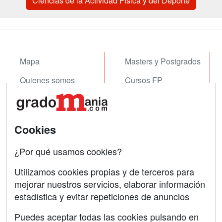
Ciencias de la Actividad Física y del Deporte
Mapa
Masters y Postgrados
Quienes somos
Cursos FP
Tarifas publicidad
Conferencias
Acceso Usuarios
Cursos de Formación
Cookies
Acceso Centros
Oposiciones
¿Por qué usamos cookies?
SÍGUENOS EN:
Contactar
Utilizamos cookies propias y de terceros para
mejorar nuestros servicios, elaborar información
Confidencialidad
estadística y evitar repeticiones de anuncios
Aviso legal
Puedes aceptar todas las cookies pulsando en