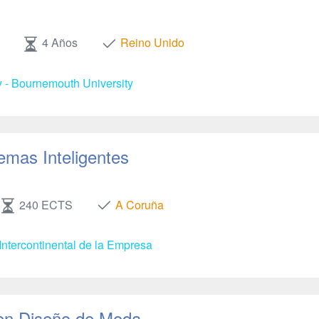
4 Años
Reino Unido
y - Bournemouth University
emas Inteligentes
240 ECTS
A Coruña
Intercontinental de la Empresa
en Diseño de Moda