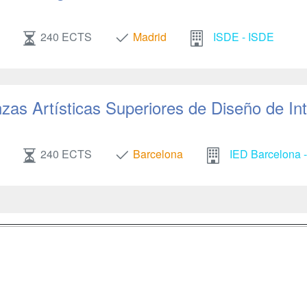
240 ECTS
Madrid
ISDE - ISDE
as Artísticas Superiores de Diseño de Int
240 ECTS
Barcelona
IED Barcelona -
a
Masters y
Contactar
Postgrados
enes somos
Confidenciali
Cursos FP
fas publicidad
Aviso legal