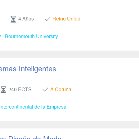
4 Años
Reino Unido
y - Bournemouth University
emas Inteligentes
240 ECTS
A Coruña
Intercontinental de la Empresa
en Diseño de Moda