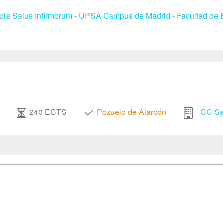
apia Salus Infirmorum - UPSA Campus de Madrid - Facultad de E
240 ECTS
Pozuelo de Alarcón
CC Sal
a
Masters y
Contactar
Postgrados
enes somos
Confidenciali
Cursos FP
fas publicidad
Aviso legal