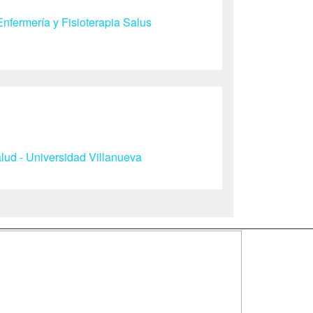
nfermería y Fisioterapia Salus
ud - Universidad Villanueva
SÍGUENOS EN:
dad