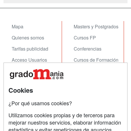
Mapa
Masters y Postgrados
Quienes somos
Cursos FP
Tarifas publicidad
Conferencias
Acceso Usuarios
Cursos de Formación
Acceso Centros
Oposiciones
SÍGUENOS EN:
Contactar
Cookies
Confidencialidad
¿Por qué usamos cookies?
Aviso legal
Utilizamos cookies propias y de terceros para
mejorar nuestros servicios, elaborar información
Copyleft
estadística y evitar repeticiones de anuncios