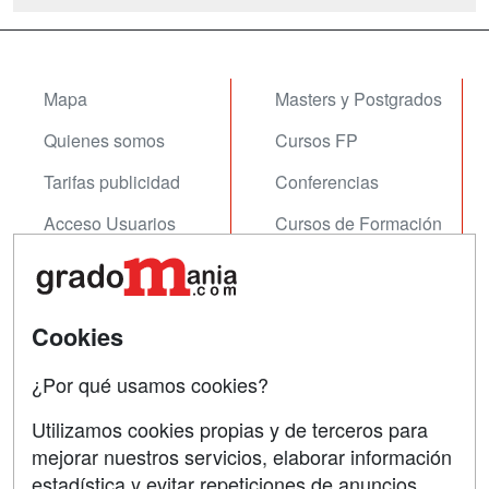
Mapa
Masters y Postgrados
Quienes somos
Cursos FP
Tarifas publicidad
Conferencias
Acceso Usuarios
Cursos de Formación
Acceso Centros
Oposiciones
SÍGUENOS EN:
Contactar
Cookies
Confidencialidad
¿Por qué usamos cookies?
Aviso legal
Utilizamos cookies propias y de terceros para
mejorar nuestros servicios, elaborar información
Copyleft
estadística y evitar repeticiones de anuncios