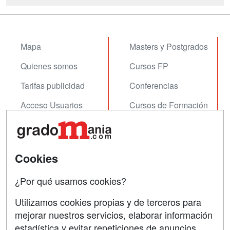
Mapa
Masters y Postgrados
Quienes somos
Cursos FP
Tarifas publicidad
Conferencias
Acceso Usuarios
Cursos de Formación
Acceso Centros
Oposiciones
SÍGUENOS EN:
Contactar
Cookies
Confidencialidad
¿Por qué usamos cookies?
Aviso legal
Utilizamos cookies propias y de terceros para
mejorar nuestros servicios, elaborar información
Copyleft
estadística y evitar repeticiones de anuncios