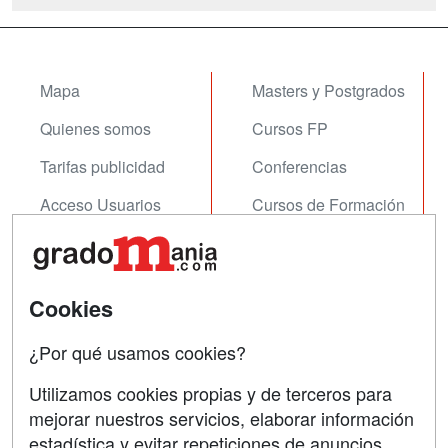
Mapa
Masters y Postgrados
Quienes somos
Cursos FP
Tarifas publicidad
Conferencias
Acceso Usuarios
Cursos de Formación
Acceso Centros
Oposiciones
SÍGUENOS EN:
Contactar
Cookies
Confidencialidad
¿Por qué usamos cookies?
Aviso legal
Utilizamos cookies propias y de terceros para
mejorar nuestros servicios, elaborar información
Copyleft
estadística y evitar repeticiones de anuncios