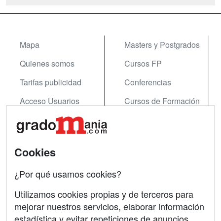
Mapa
Masters y Postgrados
Quienes somos
Cursos FP
Tarifas publicidad
Conferencias
Acceso Usuarios
Cursos de Formación
Acceso Centros
Oposiciones
SÍGUENOS EN:
Contactar
Cookies
Confidencialidad
¿Por qué usamos cookies?
Aviso legal
Utilizamos cookies propias y de terceros para
mejorar nuestros servicios, elaborar información
Copyleft
estadística y evitar repeticiones de anuncios