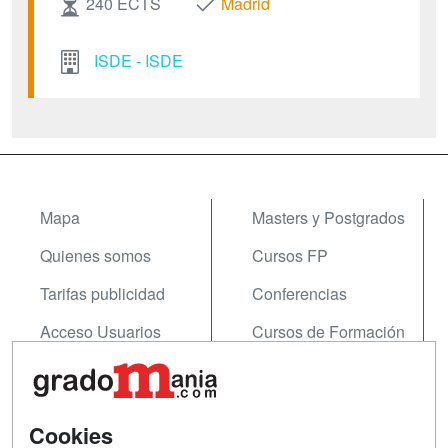
240 ECTS
Madrid
ISDE - ISDE
Mapa
Masters y Postgrados
Quienes somos
Cursos FP
Tarifas publicidad
Conferencias
Acceso Usuarios
Cursos de Formación
Acceso Centros
Oposiciones
SÍGUENOS EN:
Contactar
Cookies