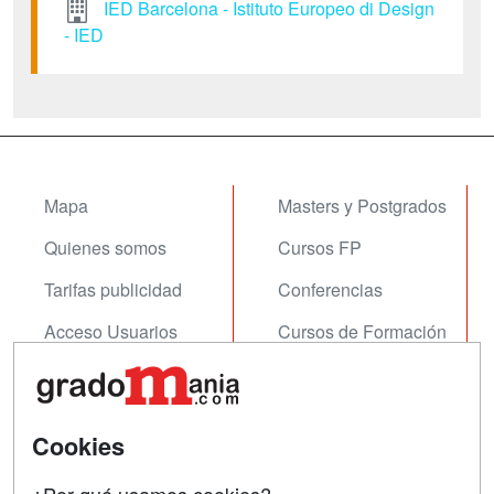
IED Barcelona - Istituto Europeo di Design
- IED
Mapa
Masters y Postgrados
Quienes somos
Cursos FP
Tarifas publicidad
Conferencias
Acceso Usuarios
Cursos de Formación
Acceso Centros
Oposiciones
SÍGUENOS EN:
Contactar
Cookies
Confidencialidad