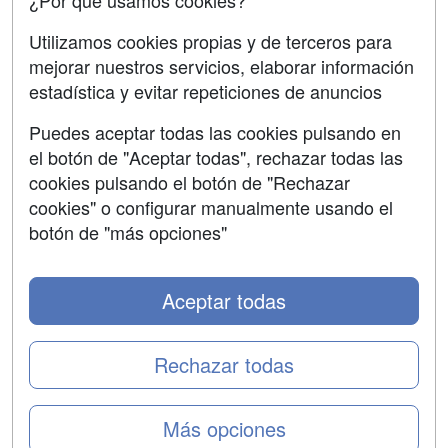
¿Por qué usamos cookies?
Aviso legal
Utilizamos cookies propias y de terceros para
mejorar nuestros servicios, elaborar información
Copyleft
estadística y evitar repeticiones de anuncios
Puedes aceptar todas las cookies pulsando en
el botón de "Aceptar todas", rechazar todas las
Grupo formazion:
cookies pulsando el botón de "Rechazar
cookies" o configurar manualmente usando el
botón de "más opciones"
Aceptar todas
Rechazar todas
Copyright 2000-2026 Formazion Web, S.L. - Calle
Más opciones
Fermín Caballero, 62 - 28034 Madrid Tel: 91 533 70 78