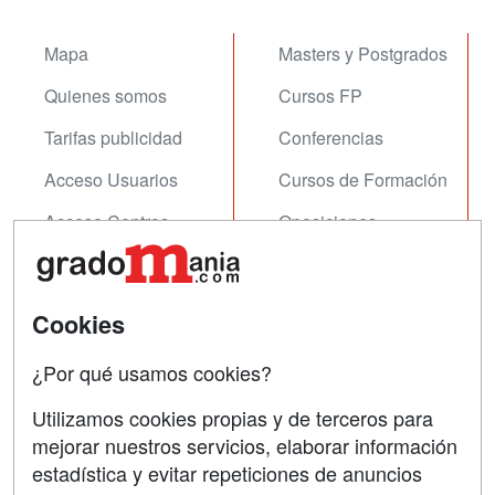
Mapa
Masters y Postgrados
Quienes somos
Cursos FP
Tarifas publicidad
Conferencias
Acceso Usuarios
Cursos de Formación
Acceso Centros
Oposiciones
SÍGUENOS EN:
Contactar
Cookies
Confidencialidad
¿Por qué usamos cookies?
Aviso legal
Copyleft
Utilizamos cookies propias y de terceros para
mejorar nuestros servicios, elaborar información
estadística y evitar repeticiones de anuncios