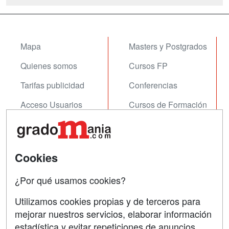
Mapa
Masters y Postgrados
Quienes somos
Cursos FP
Tarifas publicidad
Conferencias
Acceso Usuarios
Cursos de Formación
Acceso Centros
Oposiciones
SÍGUENOS EN:
Contactar
Cookies
Confidencialidad
¿Por qué usamos cookies?
Aviso legal
Utilizamos cookies propias y de terceros para
mejorar nuestros servicios, elaborar información
Copyleft
estadística y evitar repeticiones de anuncios