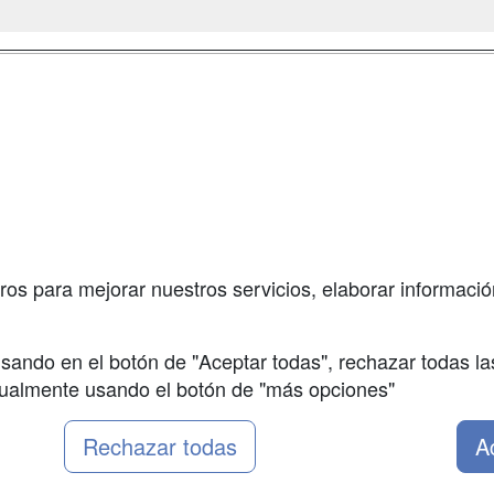
a
Masters y
Contactar
Postgrados
enes somos
Confidenciali
Cursos FP
fas publicidad
Aviso legal
Conferencias
so Usuarios
Copyleft
Cursos de
so Centros
Formación
ros para mejorar nuestros servicios, elaborar información
Oposiciones
sando en el botón de "Aceptar todas", rechazar todas la
nualmente usando el botón de "más opciones"
Rechazar todas
A