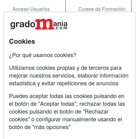
Acceso Usuarios
Cursos de Formación
Acceso Centros
Oposiciones
SÍGUENOS EN:
Contactar
Cookies
Confidencialidad
¿Por qué usamos cookies?
Aviso legal
Utilizamos cookies propias y de terceros para
mejorar nuestros servicios, elaborar información
Copyleft
estadística y evitar repeticiones de anuncios
Puedes aceptar todas las cookies pulsando en
el botón de "Aceptar todas", rechazar todas las
Grupo formazion:
cookies pulsando el botón de "Rechazar
cookies" o configurar manualmente usando el
botón de "más opciones"