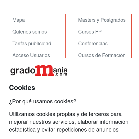
Mapa
Masters y Postgrados
Quienes somos
Cursos FP
Tarifas publicidad
Conferencias
Acceso Usuarios
Cursos de Formación
Acceso Centros
Oposiciones
SÍGUENOS EN:
Contactar
Cookies
Confidencialidad
¿Por qué usamos cookies?
Aviso legal
Utilizamos cookies propias y de terceros para
mejorar nuestros servicios, elaborar información
Copyleft
estadística y evitar repeticiones de anuncios