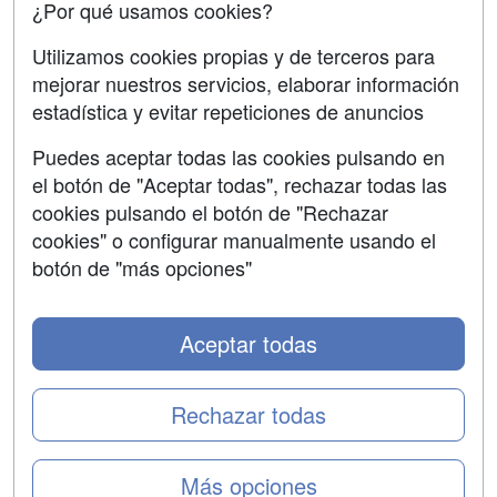
¿Por qué usamos cookies?
Aviso legal
Utilizamos cookies propias y de terceros para
mejorar nuestros servicios, elaborar información
Copyleft
estadística y evitar repeticiones de anuncios
Puedes aceptar todas las cookies pulsando en
el botón de "Aceptar todas", rechazar todas las
Grupo formazion:
cookies pulsando el botón de "Rechazar
cookies" o configurar manualmente usando el
botón de "más opciones"
Aceptar todas
Rechazar todas
Copyright 2000-2026 Formazion Web, S.L. - Calle
Más opciones
Fermín Caballero, 62 - 28034 Madrid Tel: 91 533 70 78