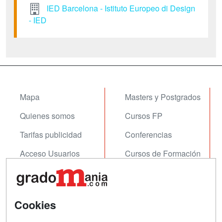
IED Barcelona - Istituto Europeo di Design
- IED
Mapa
Masters y Postgrados
Quienes somos
Cursos FP
Tarifas publicidad
Conferencias
Acceso Usuarios
Cursos de Formación
Acceso Centros
Oposiciones
SÍGUENOS EN:
Contactar
Cookies
Confidencialidad