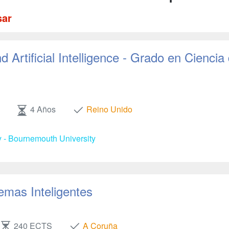
sar
 Artificial Intelligence - Grado en Ciencia
4 Años
Reino Unido
y - Bournemouth University
emas Inteligentes
240 ECTS
A Coruña