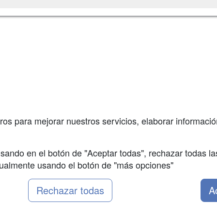
a
Masters y
Contactar
Postgrados
enes somos
Confidenciali
Cursos FP
fas publicidad
Aviso legal
Conferencias
so Usuarios
Copyleft
Cursos de
so Centros
Formación
ros para mejorar nuestros servicios, elaborar información
Oposiciones
sando en el botón de "Aceptar todas", rechazar todas la
nualmente usando el botón de "más opciones"
Rechazar todas
A