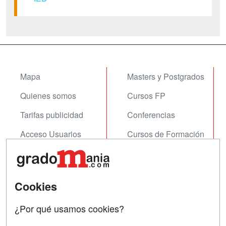
Mapa
Masters y Postgrados
Quienes somos
Cursos FP
Tarifas publicidad
Conferencias
Acceso Usuarios
Cursos de Formación
Acceso Centros
Oposiciones
SÍGUENOS EN:
Contactar
Cookies
Confidencialidad
¿Por qué usamos cookies?
Aviso legal