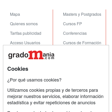
Mapa
Masters y Postgrados
Quienes somos
Cursos FP
Tarifas publicidad
Conferencias
Acceso Usuarios
Cursos de Formación
Acceso Centros
Oposiciones
SÍGUENOS EN:
Contactar
Cookies
Confidencialidad
¿Por qué usamos cookies?
Aviso legal
Utilizamos cookies propias y de terceros para
Copyleft
mejorar nuestros servicios, elaborar información
estadística y evitar repeticiones de anuncios