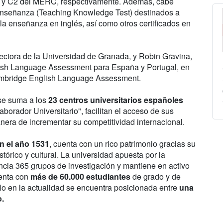
1 y C2 del MERC, respectivamente. Además, cabe
 Enseñanza (Teaching Knowledge Test) destinados a
la enseñanza en inglés, así como otros certificados en
 rectora de la Universidad de Granada, y Robin Gravina,
ish Language Assessment para España y Portugal, en
ambridge English Language Assessment.
se suma a los
23 centros universitarios españoles
orador Universitario", facilitan el acceso de sus
anera de incrementar su competitividad internacional.
n el año 1531
, cuenta con un rico patrimonio gracias su
stórico y cultural. La universidad apuesta por la
ancia 365 grupos de investigación y mantiene en activo
uenta con
más de 60.000 estudiantes
de grado y de
lo en la actualidad se encuentra posicionada entre
una
o.