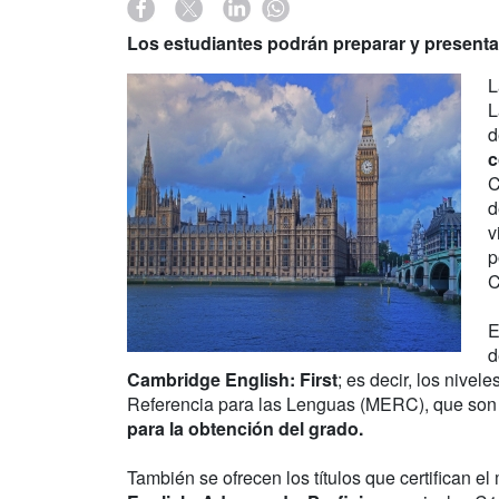
Los estudiantes podrán preparar y presentar
L
L
d
c
C
d
v
p
C
E
d
Cambridge English: First
; es decir, los niv
Referencia para las Lenguas (MERC), que so
para la obtención del grado.
También se ofrecen los títulos que certifican el