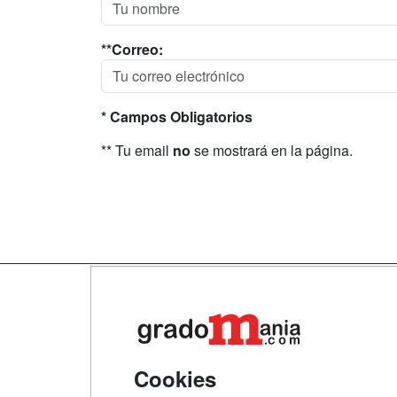
**Correo:
* Campos Obligatorios
** Tu email
no
se mostrará en la página.
Map
Qui
Tari
Cookies