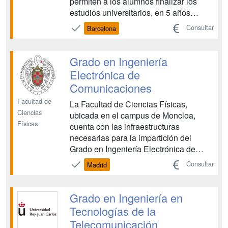
permiten a los alumnos finalizar los
estudios universitarios, en 5 años
académicos, con dos titulaciones
Consultar
Barcelona
oficiales de grado. El diseño de estas
dobles titulaciones permite a los
alumnos cursar dos titulaciones que se
Grado en Ingeniería
complementan y, ...
Electrónica de
Comunicaciones
Facultad de
La Facultad de Ciencias Físicas,
Ciencias
ubicada en el campus de Moncloa,
Físicas
cuenta con las infraestructuras
necesarias para la impartición del
Grado en Ingeniería Electrónica de
Comunicaciones: biblioteca, anfiteatro,
Consultar
Madrid
sala de grados, aulas de asientos fijos,
aulas de asientos móviles, laboratorios,
aulas informáticas, seminarios,
Grado en Ingeniería en
conexión wifi, cafetería-com...
Tecnologías de la
Telecomunicación