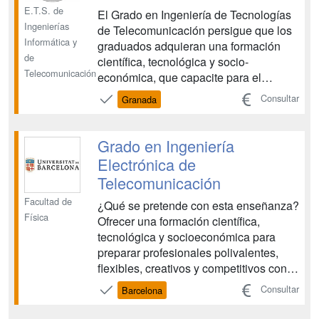
E.T.S. de
El Grado en Ingeniería de Tecnologías
Ingenierías
de Telecomunicación persigue que los
Informática y
graduados adquieran una formación
de
científica, tecnológica y socio-
Telecomunicación
económica, que capacite para el
ejercicio de la profesión de Ingeniero
Consultar
Granada
Técnico de Telecomunicación. Entre los
principales objetivos, cabe reseñar los
siguientes: desarrollar la aptitud de
Grado en Ingeniería
comprender los princi...
Electrónica de
Telecomunicación
Facultad de
¿Qué se pretende con esta enseñanza?
Física
Ofrecer una formación científica,
tecnológica y socioeconómica para
preparar profesionales polivalentes,
flexibles, creativos y competitivos con
capacidad para: Concebir, diseñar y
Consultar
Barcelona
producir equipos y sistemas
electrónicos, especialmente dedicados