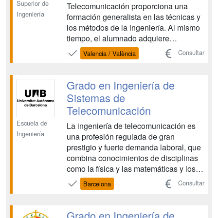
Superior de
Telecomunicación proporciona una
Ingeniería
formación generalista en las técnicas y
los métodos de la ingeniería. Al mismo
tiempo, el alumnado adquiere
conocimientos específicos además de
Consultar
Valencia / València
habilidades comerciales y sociales
para poder desarrollarse en el mundo
profesional. Así, estos estudios
Grado en Ingeniería de
plantean un amplio aprendizaje...
Sistemas de
Telecomunicación
Escuela de
La ingeniería de telecomunicación es
Ingeniería
una profesión regulada de gran
prestigio y fuerte demanda laboral, que
combina conocimientos de disciplinas
como la física y las matemáticas y los
aplica en resolver problemas diarios,
Consultar
Barcelona
como la comunicación a distancia entre
personas y entre máquinas, la
captación de información de nuestro
Grado en Ingeniería de