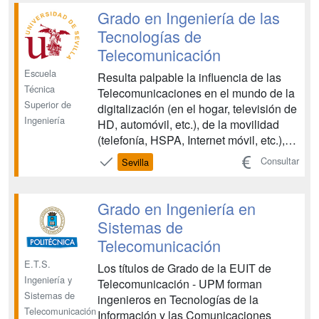
Los estudios de Ingeniería de
Grado en Ingeniería de las
Telecomunicación ...
Tecnologías de
Telecomunicación
Escuela
Resulta palpable la influencia de las
Técnica
Telecomunicaciones en el mundo de la
Superior de
digitalización (en el hogar, televisión de
Ingeniería
HD, automóvil, etc.), de la movilidad
(telefonía, HSPA, Internet móvil, etc.),
de las redes de comunicaciones de
Consultar
Sevilla
fibra óptica, seguridad, las redes
sociales o la Web 2.0, por ejemplo. Las
tendencias en desarrollos en dichos
Grado en Ingeniería en
sectores...
Sistemas de
Telecomunicación
E.T.S.
Los títulos de Grado de la EUIT de
Ingeniería y
Telecomunicación - UPM forman
Sistemas de
ingenieros en Tecnologías de la
Telecomunicación
Información y las Comunicaciones