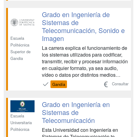
aportan al graduado una sólida
formación multidisciplinar y teórico-
Grado en Ingeniería de
práctica en tecnologías de las teleco...
Sistemas de
Telecomunicación, Sonido e
Imagen
Escuela
Politécnica
La carrera explica el funcionamiento de
Superior de
los sistemas utilizados para codificar,
Gandia
transmitir, recibir y procesar información
en cualquier formato, ya sea audio,
vídeo o datos por distintos medios
(Internet, comunicaciones móviles, etc.).
Consultar
Gandía
Además, incluye el estudio de sistemas
y equipos de audio y vídeo, así como el
diseño de locales para producción y...
Grado en Ingeniería en
Sistemas de
Escuela
Telecomunicación
Universitaria
Esta Universidad con Ingeniería en
Politécnica
Sistemas de Telecomunicación te