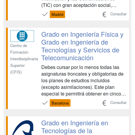
(TIC) con gran aceptación social,
capacidad de innovación y una elevada
Consultar
Madrid
demanda profesional....
Grado en Ingeniería Física y
Grado en Ingeniería de
Centro de
Tecnologías y Servicios de
Formación
Telecomunicación
Interdisciplinaria
Superior
Debes cursar por lo menos todas las
(CFIS)
asignaturas troncales y obligatorias de
los planes de estudios incluidos
(excepto asimilaciones). Este plan
especial te permitirá obtener en cinco
años dos títulos oficiales y un título
Consultar
Barcelona
propio de la Universitat Politècnica de
Catalunya en Ingeniería Interdisciplinar.
Este estudio pertenece a los ámbitos
Grado en Ingeniería en
de: Cien...
Tecnologías de la