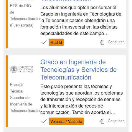
ETS de ING.
Los alumnos que opten por cursar el
de
Grado en Ingeniería en Tecnologías de
Telecomunicación
la Telecomunicación obtendrán una
(Fuenlabrada)
formación transversal en las distintas
especialidades de este campo
(Sistemas de Telecomunicación,
Consultar
Madrid
Telemática, Electrónica y Sonido e
Imagen) sin centrarse de forma
exclusiva en ninguna de ellas, que era
Grado en Ingeniería de
precisamente lo que se venía
Tecnologías y Servicios de
haciendo...
Telecomunicación
Escuela
Este grado presenta las técnicas y
Técnica
tecnologías que abordan los problemas
Superior de
de transmisión y recepción de señales
Ingeniería de
y la interconexión de redes de
Telecomunicación
comunicación. También aborda el
diseño de sistemas electrónicos de
Consultar
Valencia / València
comunicaciones. En definitiva, forma
profesionales de las tecnologías de las