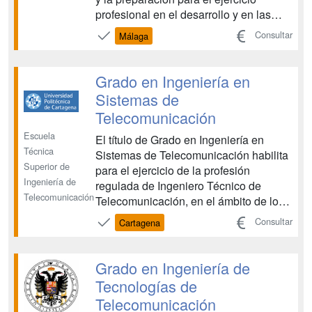
profesional en el desarrollo y en las
aplicaciones de las Tecnologías de la
Consultar
Málaga
Información y las Comunicaciones
(TIC). La orientación es
fundamentalmente práctica, con
Grado en Ingeniería en
especial énfasis en los sistemas de ...
Sistemas de
Telecomunicación
Escuela
El título de Grado en Ingeniería en
Técnica
Sistemas de Telecomunicación habilita
Superior de
para el ejercicio de la profesión
Ingeniería de
regulada de Ingeniero Técnico de
Telecomunicación
Telecomunicación, en el ámbito de los
Sistemas de Telecomunicación, de
Consultar
Cartagena
acuerdo con los requisitos establecidos
en la Orden CIN/352/2009 de 9 de
febrero. En esa Orden se determinan
Grado en Ingeniería de
las condiciones y requisitos ...
Tecnologías de
Telecomunicación