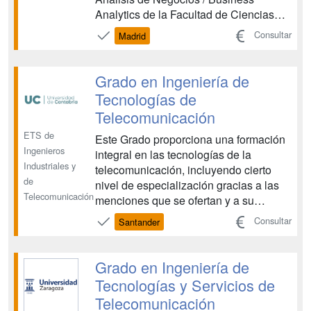
Analytics de la Facultad de Ciencias
Económicas y Empresariales de
Consultar
Madrid
ICADE. El programa de estudios tiene
una duración total de 5 cursos. Se trata
de un programa innovador,
Grado en Ingeniería de
multidisciplinar y tremendamente
Tecnologías de
deman...
Telecomunicación
ETS de
Este Grado proporciona una formación
Ingenieros
integral en las tecnologías de la
Industriales y
telecomunicación, incluyendo cierto
de
nivel de especialización gracias a las
Telecomunicación
menciones que se ofertan y a su
profesorado con larga trayectoria
Consultar
Santander
docente, investigadora y tecnológica,
adquirida a través de su experiencia en
organismos públicos y privados....
Grado en Ingeniería de
Tecnologías y Servicios de
Telecomunicación