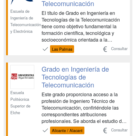
Telecomunicación
Escuela de
El título de Grado en Ingeniería en
Ingeniería de
Tecnologías de la Telecomunicación
Telecomunicación
tiene como objetivo fundamental la
y Electrónica
formación científica, tecnológica y
socioeconómica orientada a la
preparación para el ejercicio
Consultar
Las Palmas
profesional en el desarrollo y aplicación
de las Tecnologías de la Información y
las Comunicaciones (TIC) en el ámbito
Grado en Ingeniería de
de la Telecomunicación. El fu...
Tecnologías de
Telecomunicación
Escuela
Este grado proporciona acceso a la
Politécnica
profesión de Ingeniero Técnico de
Superior de
Telecomunicación, confiriéndole las
Elche
correspondientes atribuciones
profesionales. Se aborda el estudio de
las tecnologías de la información y las
Consultar
Alicante / Alacant
comunicaciones. Estos estudios