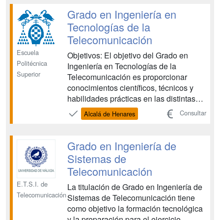
comunicaciones, la telemática, la
Grado en Ingeniería en
electrónica, y la ingeniería a...
Tecnologías de la
Telecomunicación
Escuela
Objetivos: El objetivo del Grado en
Politécnica
Ingeniería en Tecnologías de la
Superior
Telecomunicación es proporcionar
conocimientos científicos, técnicos y
habilidades prácticas en las distintas
áreas de las ingenierías relacionadas
Consultar
Alcalá de Henares
con la telecomunicación, tanto para la
explotación de las posibilidades
actuales y futuras del estado de las
Grado en Ingeniería de
diferentes disciplinas como para la ...
Sistemas de
Telecomunicación
E.T.S.I. de
La titulación de Grado en Ingeniería de
Telecomunicación
Sistemas de Telecomunicación tiene
como objetivo la formación tecnológica
y la preparación para el ejercicio