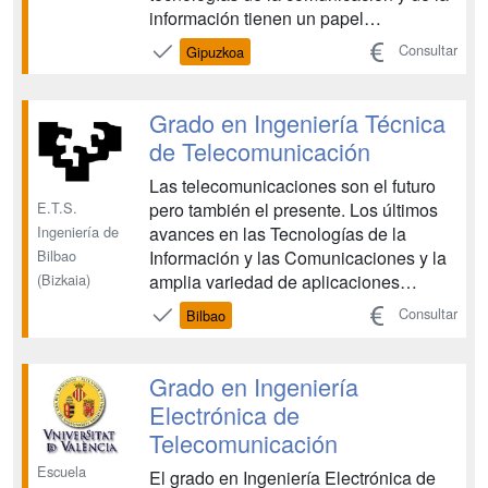
información tienen un papel
preponderante, un papel que
Consultar
Gipuzkoa
claramente será el motor de las
tecnologías del futuro. Las/os
graduadas/os en ingeniería en sistemas
Grado en Ingeniería Técnica
de comunicación tendrían un claro
de Telecomunicación
protagonismo en e...
Las telecomunicaciones son el futuro
E.T.S.
pero también el presente. Los últimos
Ingeniería de
avances en las Tecnologías de la
Bilbao
Información y las Comunicaciones y la
(Bizkaia)
amplia variedad de aplicaciones
prácticas de esta disciplina, que cuenta
Consultar
Bilbao
con posibilidades infinitas de desarrollo
y evolución, hacen indispensable la
formación de profesionales generalistas
Grado en Ingeniería
y versátiles ...
Electrónica de
Telecomunicación
Escuela
El grado en Ingeniería Electrónica de