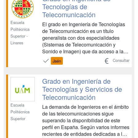
alrededor mediante sens...
Tecnologías de
Telecomunicación
Escuela
El grado en Ingeniería de Tecnologías
Politécnica
de Telecomunicación es un título
Superior -
generalista con dos especialidades
Linares
(Sistemas de Telecomunicación y
Sonido e Imagen) que da acceso a la
profesión regulada de Ingeniero
Consultar
Jaén
Técnico de Telecomunicación. Como
objetivo general del título se pretende
proporcionar una serie de capacidades
Grado en Ingeniería de
en el ámbito del conocimiento ci...
Tecnologías y Servicios de
Telecomunicación
Escuela
La demanda de Ingenieros en el ámbito
Politécnica
de las telecomunicaciones sigue
Superior
superando la disponibilidad de este
perfil en España. Según varios informes
recientes de entidades dedicadas a la