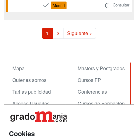
gestión de recursos humanos, esta
Consultar
Madrid
rama de las ingenierías está entre los
cinco perfiles universitarios más
demandados por las empresas
españolas. Es por ello que el d...
1
2
Siguiente >
Mapa
Masters y Postgrados
Quienes somos
Cursos FP
Tarifas publicidad
Conferencias
Acceso Usuarios
Cursos de Formación
Acceso Centros
Oposiciones
SÍGUENOS EN:
Cookies
Contactar