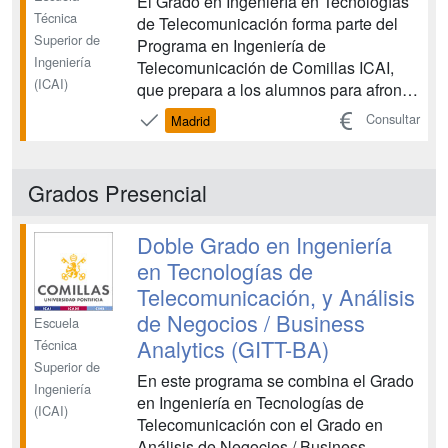
El Grado en Ingeniería en Tecnologías
Técnica
de Telecomunicación forma parte del
Superior de
Programa en Ingeniería de
Ingeniería
Telecomunicación de Comillas ICAI,
(ICAI)
que prepara a los alumnos para afrontar
con éxito los retos y asumir el liderazgo
Consultar
Madrid
en un sector tan competitivo como el de
las Tecnologías de la Información y las
Comunicaciones (TIC). La constante
Grados Presencial
evolución de las T...
Doble Grado en Ingeniería
en Tecnologías de
Telecomunicación, y Análisis
de Negocios / Business
Escuela
Analytics (GITT-BA)
Técnica
Superior de
En este programa se combina el Grado
Ingeniería
en Ingeniería en Tecnologías de
(ICAI)
Telecomunicación con el Grado en
Análisis de Negocios / Business