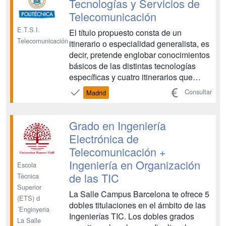
Tecnologías y Servicios de
Telecomunicación
E.T.S.I.
El título propuesto consta de un
Telecomunicación
itinerario o especialidad generalista, es
decir, pretende englobar conocimientos
básicos de las distintas tecnologías
específicas y cuatro itinerarios que
darán acceso a la profesión regulada
Consultar
Madrid
de Ingeniero Técnico de
Telecomunicación en sus diferentes
especialidades: Sistemas de
Grado en Ingeniería
Telecomunicación, Sonido e Imagen,
Electrónica de
Tel...
Telecomunicación +
Ingeniería en Organización
Escola
de las TIC
Tècnica
Superior
La Salle Campus Barcelona te ofrece 5
(ETS) d
dobles titulaciones en el ámbito de las
´Enginyeria
Ingenierías TIC. Los dobles grados
La Salle