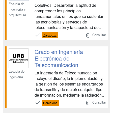
Escuela de
Objetivos: Desarrollar la aptitud de
Ingeniería y
comprender los principios
Arquitectura
fundamentales en los que se sustentan
las tecnologías y servicios de
telecomunicación y la capacidad de
aplicar los conocimientos y
Consultar
Zaragoza
procedimientos técnicos, científicos y
humanísticos necesarios para el
ejercicio profesional. Dotar, dentro de la
Grado en Ingeniería
especialización del titulado, de la
Electrónica de
capacidad de di...
Telecomunicación
Escuela de
La Ingeniería de Telecomunicación
Ingeniería
incluye el diseño, la implementación y
la gestión de los sistemas encargados
de transmitir y de recibir cualquier tipo
de información, mediante la radiación
de ondas electromagnéticas, la
Consultar
Barcelona
conducción de pulsos de luz por fibra
óptica o la emisión de ondas acústicas.