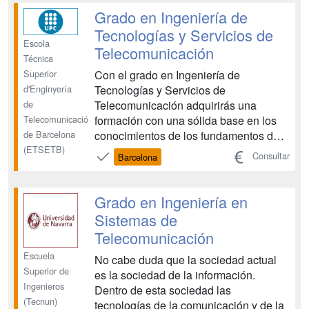
a las tecnologías de la información y a
Grado en Ingeniería de
las comunicaciones e...
Tecnologías y Servicios de
Escola
Telecomunicación
Técnica
Con el grado en Ingeniería de
Superior
Tecnologías y Servicios de
d'Enginyería
Telecomunicación adquirirás una
de
formación con una sólida base en los
Telecomunicació
conocimientos de los fundamentos de
de Barcelona
la ingeniería en el ámbito de las
(ETSETB)
Consultar
Barcelona
tecnologías de la información y la
comunicación (TIC), así como las
competencias de cualquiera de las
Grado en Ingeniería en
cuatro menciones del grado que
Sistemas de
escojas. Serás, por l...
Telecomunicación
Escuela
No cabe duda que la sociedad actual
Superior de
es la sociedad de la información.
Ingenieros
Dentro de esta sociedad las
(Tecnun)
tecnologías de la comunicación y de la