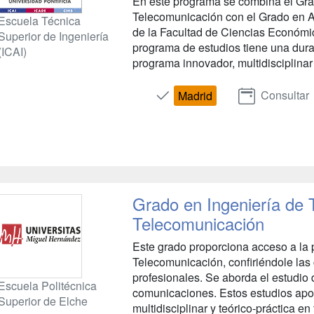
En este programa se combina el Gra
Telecomunicación con el Grado en A
Escuela Técnica
de la Facultad de Ciencias Económi
Superior de Ingeniería
programa de estudios tiene una durac
(ICAI)
programa innovador, multidisciplina
Consultar
Madrid
Grado en Ingeniería de 
Telecomunicación
Este grado proporciona acceso a la 
Telecomunicación, confiriéndole las
profesionales. Se aborda el estudio 
Escuela Politécnica
comunicaciones. Estos estudios apo
Superior de Elche
multidisciplinar y teórico-práctica en