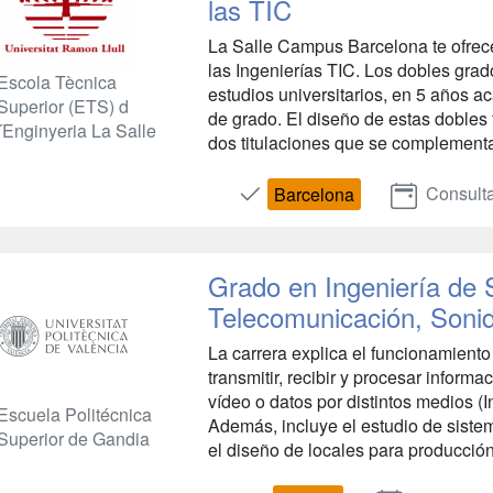
las TIC
La Salle Campus Barcelona te ofrece
las Ingenierías TIC. Los dobles grad
Escola Tècnica
estudios universitarios, en 5 años a
Superior (ETS) d
de grado. El diseño de estas dobles 
´Enginyeria La Salle
dos titulaciones que se complementan
Consulta
Barcelona
Grado en Ingeniería de 
Telecomunicación, Soni
La carrera explica el funcionamiento 
transmitir, recibir y procesar inform
vídeo o datos por distintos medios (I
Escuela Politécnica
Además, incluye el estudio de siste
Superior de Gandia
el diseño de locales para producción 