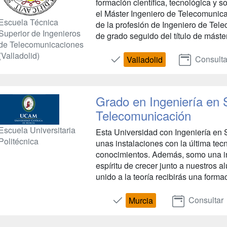
formación científica, tecnológica y 
el Máster Ingeniero de Telecomunicac
Escuela Técnica
de la profesión de Ingeniero de Tele
Superior de Ingenieros
de grado seguido del título de máster 
de Telecomunicaciones
(Valladolid)
Consulta
Valladolid
Grado en Ingeniería en 
Telecomunicación
Escuela Universitaria
Esta Universidad con Ingeniería en 
Politécnica
unas instalaciones con la última tec
conocimientos. Además, somo una in
espíritu de crecer junto a nuestros 
unido a la teoría recibirás una formac
Consultar
Murcia