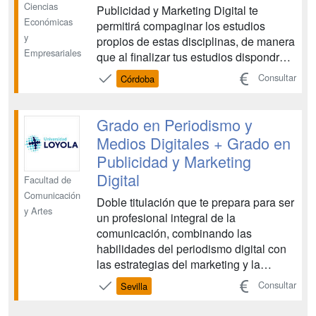
Ciencias
Publicidad y Marketing Digital te
Económicas
permitirá compaginar los estudios
y
propios de estas disciplinas, de manera
Empresariales
que al finalizar tus estudios dispondrás
de dos titulaciones superiores y una
Consultar
Córdoba
amplia formación con la que podrás
ampliar tu horizonte profesional. Se
trata de una formación que integra dos
Grado en Periodismo y
ámbitos, el de la em...
Medios Digitales + Grado en
Publicidad y Marketing
Digital
Facultad de
Comunicación
Doble titulación que te prepara para ser
y Artes
un profesional integral de la
comunicación, combinando las
habilidades del periodismo digital con
las estrategias del marketing y la
publicidad. Domina la creación de
Consultar
Sevilla
contenidos, la gestión de medios
sociales y la comunicación