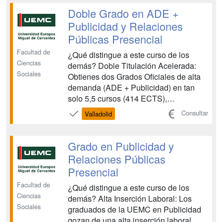
de competencias como la capacidad
Doble Grado en ADE +
crítica, analítica y de c...
Publicidad y Relaciones
Públicas Presencial
Facultad de
¿Qué distingue a este curso de los
Ciencias
demás? Doble Titulación Acelerada:
Sociales
Obtienes dos Grados Oficiales de alta
demanda (ADE + Publicidad) en tan
solo 5,5 cursos (414 ECTS),
maximizando tu inversión de tiempo. 2.
Consultar
Valladolid
Perfil Estratégico Único: Serás experto
tanto en la gestión, dirección financiera
y recursos humanos (ADE) como en la
Grado en Publicidad y
estrategia de marca ...
Relaciones Públicas
Presencial
Facultad de
¿Qué distingue a este curso de los
Ciencias
demás? Alta Inserción Laboral: Los
Sociales
graduados de la UEMC en Publicidad
gozan de una alta inserción laboral,