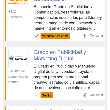
En nuestro Grado en Publicidad y
ESIC
Comunicación, desarrollarás las
University
competencias necesarias para liderar y
crear estrategias de comunicación y
marketing en entornos digitales y
globales cada vez más complejos. Hoy
Consultar
Valencia / València
más que nunca, las marcas necesitan
destacar y conectar con su audiencia.
Esto abre un universo de oportunidades
Grado en Publicidad y
para profesionales crea...
Marketing Digital
El Grado en Publicidad y Marketing
Facultad de
Digital de la Universidad Loyola te
Comunicación
prepara para ser un profesional
y Artes
creativo, estratégico y analítico, capaz
de desenvolverte con éxito en el
dinámico mundo de la comunicación y
Consultar
Sevilla
el marketing online. Aprenderás a
diseñar campañas innovadoras,
gestionar marcas en el entorno digital y