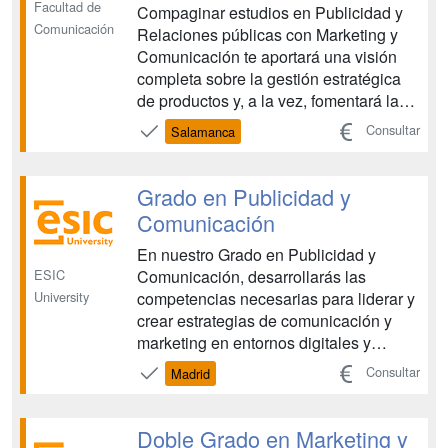
Facultad de
Compaginar estudios en Publicidad y
Comunicación
Relaciones públicas con Marketing y
Comunicación te aportará una visión
completa sobre la gestión estratégica
de productos y, a la vez, fomentará la
investigación y tu desarrollo creativo. ...
Consultar
Salamanca
Grado en Publicidad y
Comunicación
En nuestro Grado en Publicidad y
ESIC
Comunicación, desarrollarás las
University
competencias necesarias para liderar y
crear estrategias de comunicación y
marketing en entornos digitales y
globales cada vez más complejos. Hoy
Consultar
Madrid
más que nunca, las marcas necesitan
destacar y conectar con su audiencia.
Esto abre un universo de oportunidades
Doble Grado en Marketing y