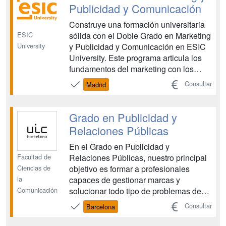
para profesionales crea...
Publicidad y Comunicación
Construye una formación universitaria
ESIC
sólida con el Doble Grado en Marketing
University
y Publicidad y Comunicación en ESIC
University. Este programa articula los
fundamentos del marketing con los
principios de la comunicación y la
Consultar
Madrid
publicidad, formando profesionales
capaces de analizar el mercado,
desarrollar estrategias y diseñar
Grado en Publicidad y
mensajes coherentes y eficac...
Relaciones Públicas
En el Grado en Publicidad y
Facultad de
Relaciones Públicas, nuestro principal
Ciencias de
objetivo es formar a profesionales
la
capaces de gestionar marcas y
Comunicación
solucionar todo tipo de problemas de
comunicación. Con este fin, ofrecemos
Consultar
Barcelona
una formación integral y personalizada,
en la que es fundamental la adquisición