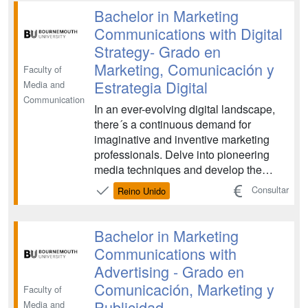
persuasiva....
Bachelor in Marketing
Communications with Digital
Strategy- Grado en
Marketing, Comunicación y
Faculty of
Estrategia Digital
Media and
Communication
In an ever-evolving digital landscape,
there´s a continuous demand for
imaginative and inventive marketing
professionals. Delve into pioneering
media techniques and develop the
expertise to enhance brand visibility
Consultar
Reino Unido
and product recognition....
Bachelor in Marketing
Communications with
Advertising - Grado en
Comunicación, Marketing y
Faculty of
Publicidad
Media and