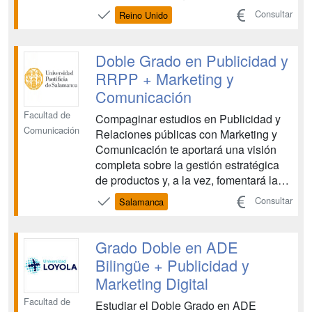
with an organisation´s stakeholder
Consultar
Reino Unido
groups, achieving mutually beneficial
gains ...
Doble Grado en Publicidad y
RRPP + Marketing y
Comunicación
Facultad de
Compaginar estudios en Publicidad y
Comunicación
Relaciones públicas con Marketing y
Comunicación te aportará una visión
completa sobre la gestión estratégica
de productos y, a la vez, fomentará la
investigación y tu desarrollo creativo. ...
Consultar
Salamanca
Grado Doble en ADE
Bilingüe + Publicidad y
Marketing Digital
Facultad de
Estudiar el Doble Grado en ADE