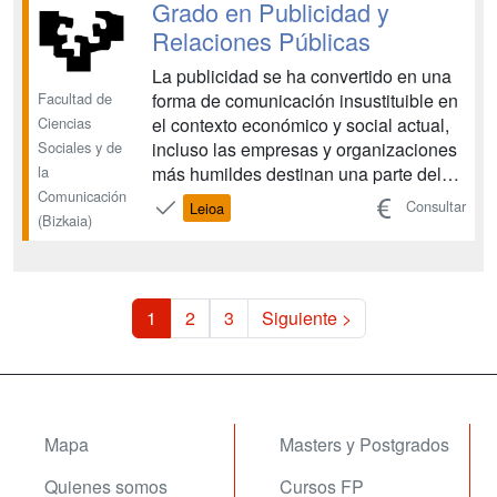
especialmente en la publicitaria y de
Grado en Publicidad y
las relaciones públicas, para ac...
Relaciones Públicas
La publicidad se ha convertido en una
Facultad de
forma de comunicación insustituible en
Ciencias
el contexto económico y social actual,
Sociales y de
incluso las empresas y organizaciones
la
más humildes destinan una parte del
Comunicación
presupuesto a las acciones
Consultar
Leioa
(Bizkaia)
publicitarias y de relaciones públicas.
En el Grado en Publicidad y
Relaciones Públicas te formarás para
desarrollar la capacidad ...
1
2
3
Siguiente >
Mapa
Masters y Postgrados
Quienes somos
Cursos FP