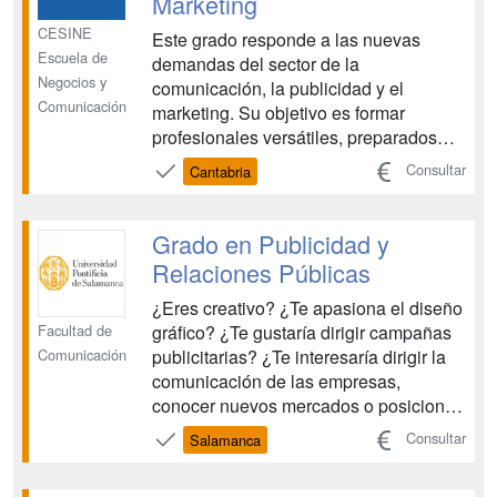
Marketing
CESINE
Este grado responde a las nuevas
Escuela de
demandas del sector de la
Negocios y
comunicación, la publicidad y el
Comunicación
marketing. Su objetivo es formar
profesionales versátiles, preparados
para destacar en un entorno cambiante
Consultar
Cantabria
y digitalizado. Adquirirás conocimientos
sólidos y habilidades prácticas para
gestionar campañas en medios
Grado en Publicidad y
tradicionales y digitales, desarrollar
Relaciones Públicas
pen...
¿Eres creativo? ¿Te apasiona el diseño
Facultad de
gráfico? ¿Te gustaría dirigir campañas
Comunicación
publicitarias? ¿Te interesaría dirigir la
comunicación de las empresas,
conocer nuevos mercados o posicionar
marcas en lo más alto? Con el Grado
Consultar
Salamanca
en Publicidad y Relaciones Públicas
puedes alcanzar todas tus metas y