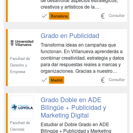
de desarrollar aspectos estratégicos,
creativos y artísticos de la
comunicación audiovisual, creando el
Consultar
Barcelona
perfil de un diseñador audiovisual. Este
programa trasciende las fronteras de la
disciplina tradicional y forma a
Grado en Publicidad
diseñadores gr...
Transforma ideas en campañas que
funcionan. En Villanueva aprenderás a
combinar creatividad, estrategia y datos
Facultad de
para dar respuestas reales a marcas y
Derecho y
organizaciones. Gracias a nuestro
Empresa
modelo Active Learning aprenderás
Consultar
Madrid
haciendo desde el primer día: te
integrarás en la Agencia de Publicidad
de Villanueva, donde trabajarás briefs
Grado Doble en ADE
reales, construirás t...
Bilingüe + Publicidad y
Marketing Digital
Facultad de
Estudiar el Doble Grado en ADE
Ciencias
Bilingüe + Publicidad y Marketing