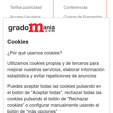
Tarifas publicidad
Conferencias
Acceso Usuarios
Cursos de Formación
Acceso Centros
Oposiciones
SÍGUENOS EN:
Cookies
Contactar
Confidencialidad
¿Por qué usamos cookies?
Aviso legal
Utilizamos cookies propias y de terceros para
mejorar nuestros servicios, elaborar información
Copyleft
estadística y evitar repeticiones de anuncios
Puedes aceptar todas las cookies pulsando en
el botón de "Aceptar todas", rechazar todas las
Grupo formazion:
cookies pulsando el botón de "Rechazar
cookies" o configurar manualmente usando el
botón de "más opciones"