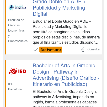
Grado Doble en ADE +
analizar datos para optimizar re...
Publicidad y Marketing
Digital
Facultad de
Estudiar el Doble Grado en ADE +
Ciencias
Publicidad y Marketing Digital te
Económicas
permitirá compaginar los estudios
y
propios de estas disciplinas, de manera
Empresariales
que al finalizar tus estudios dispondrás
de dos titulaciones superiores y una
Consultar
Dos Hermanas
amplia formación con la que podrás
ampliar tu horizonte profesional. Se
trata de una formación que integra dos
Bachelor of Arts in Graphic
ámbitos, el de la em...
Design - Pathway in
Advertising (Diseño Gráfico -
Itinerario en Publicidad)
IED
Barcelona
El Bachelor of Arts in Graphic Design,
pathway in Advertising, impartido en
inglés, forma a profesionales capaces