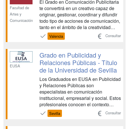
El Grado en Comunicación Publicitaria
Facultad de
te convertirá en un creativo capaz de
Artes y
originar, gestionar, coordinar y difundir
Comunicación
todo tipo de acciones de comunicación,
tanto en el ámbito de la creatividad
publicitaria como en el ámbito de la
Consultar
Valencia
estrategia y la gestión publicitaria. A
partir del quinto semestre, podrás elegir,
entre cursar el itinerario en Cr...
Grado en Publicidad y
Relaciones Públicas - Título
EUSA
de la Universidad de Sevilla
Los Graduados en EUSA en Publicidad
y Relaciones Públicas son
especialistas en comunicación
institucional, empresarial y social. Estos
profesionales conocen el contexto
social, cultural, político, económico y
Consultar
Sevilla
empresarial que incide en la labor del
profesional de la comunicación,