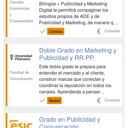
Ciencias
Bilingüe + Publicidad y Marketing
Económicas
Digital te permitirá compaginar los
y
estudios propios de ADE y de
Empresariales
Publicidad y Marketing, de manera que
al finalizar tus estudios dispondrás de
Consultar
Córdoba
dos titulaciones superiores y una
amplia formación con la que podrás
ampliar tu horizonte profesional. Se
Doble Grado en Marketing y
trata de una formación que integra d...
Publicidad y RR.PP.
Este doble grado te prepara para
Facultad de
entender el mercado y al cliente,
Comunicación
construir marcas que conectan y
coordinar la reputación en todos los
canales. Aprenderás a pensar
estratégicamente y a crear —desde la
Consultar
Madrid
idea hasta la ejecución y la medición—
con metodología Active Learning: la
clase se convierte en taller, proyecto y
Grado en Publicidad y
simulación. Trabajarás con b...
Comunicación