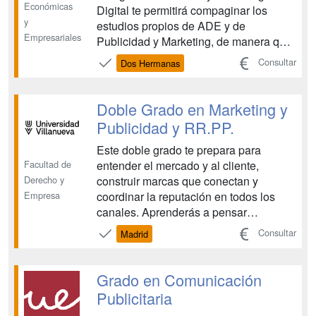
Económicas
Digital te permitirá compaginar los
y
estudios propios de ADE y de
Empresariales
Publicidad y Marketing, de manera que
al finalizar tus estudios dispondrás de
Consultar
Dos Hermanas
dos titulaciones superiores y una
amplia formación con la que podrás
ampliar tu horizonte profesional. Se
Doble Grado en Marketing y
trata de una formación que integra d...
Publicidad y RR.PP.
Este doble grado te prepara para
Facultad de
entender el mercado y al cliente,
Derecho y
construir marcas que conectan y
Empresa
coordinar la reputación en todos los
canales. Aprenderás a pensar
estratégicamente y a crear —desde la
Consultar
Madrid
idea hasta la ejecución y la medición—
con metodología Active Learning: la
clase se convierte en taller, proyecto y
Grado en Comunicación
simulación. Trabajarás con b...
Publicitaria