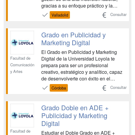
gracias a su enfoque práctico y la
sólida formación empresarial.
Consultar
Valladolid
Instalaciones de Producción
Profesional: Tendrás acceso a
equipamiento de alta calidad: Plató de
Grado en Publicidad y
televisión con control de realización e...
Marketing Digital
El Grado en Publicidad y Marketing
Facultad de
Digital de la Universidad Loyola te
Comunicación
prepara para ser un profesional
y Artes
creativo, estratégico y analítico, capaz
de desenvolverte con éxito en el
dinámico mundo de la comunicación y
Consultar
Córdoba
el marketing online. Aprenderás a
diseñar campañas innovadoras,
gestionar marcas en el entorno digital y
Grado Doble en ADE +
analizar datos para optimizar re...
Publicidad y Marketing
Digital
Facultad de
Estudiar el Doble Grado en ADE +