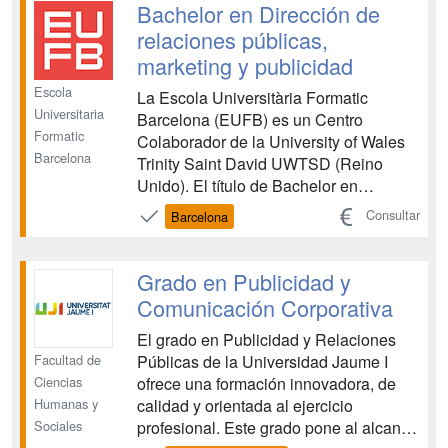
enfocar tu profesión hacia nuevos retos.
Bachelor en Dirección de
...
relaciones públicas,
marketing y publicidad
Escola
La Escola Universitària Formatic
Universitaria
Barcelona (EUFB) es un Centro
Formatic
Colaborador de la University of Wales
Barcelona
Trinity Saint David UWTSD (Reino
Unido). El título de Bachelor en
Dirección de Relaciones Públicas,
Consultar
Barcelona
Marketing y Publicidad lo expide dicha
Universidad, UWTSD, inscrita en el
Espacio Europeo de Educación
Grado en Publicidad y
Superior (E.E.E.S.) así como el
Comunicación Corporativa
Suplemento Eur...
El grado en Publicidad y Relaciones
Facultad de
Públicas de la Universidad Jaume I
Ciencias
ofrece una formación innovadora, de
Humanas y
calidad y orientada al ejercicio
Sociales
profesional. Este grado pone al alcance