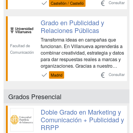
de los estudiantes un plan de estudios
Consultar
Castellón / Castelló
que combina una visión global sobre el
campo de la comunicación con el
estudio y profundiza en la teoría de la
Grado en Publicidad y
comunicación publici...
Relaciones Públicas
Transforma ideas en campañas que
Facultad de
funcionan. En Villanueva aprenderás a
Comunicación
combinar creatividad, estrategia y datos
para dar respuestas reales a marcas y
organizaciones. Gracias a nuestro
modelo Active Learning aprenderás
Consultar
Madrid
haciendo desde el primer día: te
integrarás en la Agencia de Publicidad
de Villanueva, donde trabajarás briefs
Grados Presencial
reales, construirás t...
Doble Grado en Marketing y
Comunicación + Publicidad y
RRPP