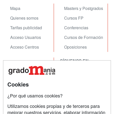
Mapa
Masters y Postgrados
Quienes somos
Cursos FP
Tarifas publicidad
Conferencias
Acceso Usuarios
Cursos de Formación
Acceso Centros
Oposiciones
SÍGUENOS EN:
Contactar
Confidencialidad
Aviso legal
Cookies
Copyleft
¿Por qué usamos cookies?
Utilizamos cookies propias y de terceros para
mejorar nuestros servicios, elaborar información