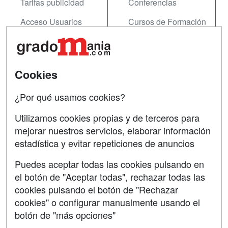
Tarifas publicidad
Conferencias
Acceso Usuarios
Cursos de Formación
Acceso Centros
Oposiciones
SÍGUENOS EN:
Contactar
Cookies
Confidencialidad
¿Por qué usamos cookies?
Aviso legal
Utilizamos cookies propias y de terceros para
Copyleft
mejorar nuestros servicios, elaborar información
estadística y evitar repeticiones de anuncios
Puedes aceptar todas las cookies pulsando en
el botón de "Aceptar todas", rechazar todas las
Grupo formazion:
cookies pulsando el botón de "Rechazar
cookies" o configurar manualmente usando el
botón de "más opciones"