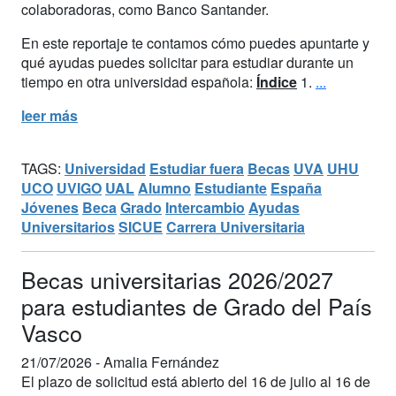
colaboradoras, como Banco Santander.
En este reportaje te contamos cómo puedes apuntarte y
qué ayudas puedes solicitar para estudiar durante un
tiempo en otra universidad española:
Índice
1.
...
leer más
TAGS:
Universidad
Estudiar fuera
Becas
UVA
UHU
UCO
UVIGO
UAL
Alumno
Estudiante
España
Jóvenes
Beca
Grado
Intercambio
Ayudas
Universitarios
SICUE
Carrera Universitaria
Becas universitarias 2026/2027
para estudiantes de Grado del País
Vasco
21/07/2026 -
Amalia Fernández
El plazo de solicitud está abierto del 16 de julio al 16 de