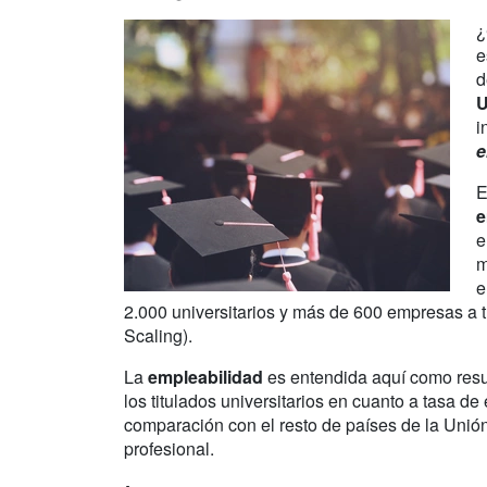
¿
e
d
U
i
e
E
e
e
m
e
2.000 universitarios y más de 600 empresas a 
Scaling).
La
empleabilidad
es entendida aquí como resul
los titulados universitarios en cuanto a tasa d
comparación con el resto de países de la Unió
profesional.