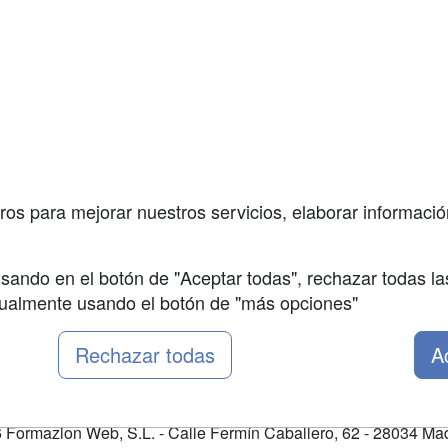
a
Masters y
Contactar
Postgrados
enes somos
Confidenciali
Cursos FP
fas publicidad
Aviso legal
Conferencias
so Usuarios
Copyleft
Cursos de
so Centros
Formación
ros para mejorar nuestros servicios, elaborar información
Oposiciones
sando en el botón de "Aceptar todas", rechazar todas la
nualmente usando el botón de "más opciones"
Rechazar todas
A
Formazion Web, S.L. - Calle Fermín Caballero, 62 - 28034 Mad