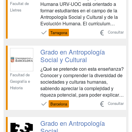
Facultat de
Humana URV-UOC está orientado a
Lletres
formar estudiantes en el campo de la
Antropología Social y Cultural y de la
Evolución Humana. El currículum
formativo contempla la diversidad
Consultar
Tarragona
cultural como una diferenciación
adaptativa a ambientes diferentes. Con
esto, se retoma una concepción amplia
Grado en Antropología
de la Antropología que se ha ...
Social y Cultural
¿Qué se pretende con esta enseñanza?
Facultad de
Conocer y comprender la diversidad de
Geografía e
sociedades y culturas humanas,
Historia
sabiendo apreciar la complejidad y
riqueza potencial, para poder explicar
las causas de esta variedad. Conocer y
Consultar
Barcelona
desarrollar el estudio comparado de las
sociedades humanas. Tener un
conocimiento detallado de los ámbitos
Grado en Antropología
temáticos de ...
Social