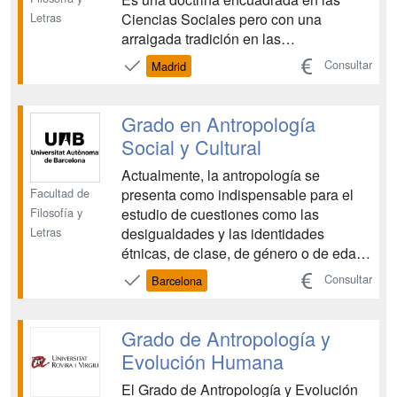
Letras
Ciencias Sociales pero con una
arraigada tradición en las
Humanidades. ...
Consultar
Madrid
Grado en Antropología
Social y Cultural
Actualmente, la antropología se
Facultad de
presenta como indispensable para el
Filosofía y
estudio de cuestiones como las
Letras
desigualdades y las identidades
étnicas, de clase, de género o de edad;
las variaciones culturales en
Consultar
Barcelona
interacciones y flujos sociales, el
funcionamiento de organizaciones, el
análisis de manifestaciones complejas
Grado de Antropología y
de la cultura popular y tradicional, o...
Evolución Humana
El Grado de Antropología y Evolución