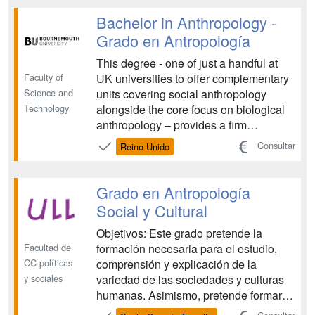
temas centrales de la disciplina, como
en líneas de trabajo e investigación que
Bachelor in Anthropology -
pueden considerarse novedosas y en
Grado en Antropología
expansión;...
This degree - one of just a handful at
Faculty of
UK universities to offer complementary
Science and
units covering social anthropology
Technology
alongside the core focus on biological
anthropology – provides a firm
foundation for understanding how
Consultar
Reino Unido
societies work....
Grado en Antropología
Social y Cultural
Objetivos: Este grado pretende la
Facultad de
formación necesaria para el estudio,
CC políticas
comprensión y explicación de la
y sociales
variedad de las sociedades y culturas
humanas. Asimismo, pretende formar
profesionales para el análisis y el