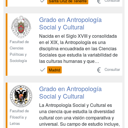
Consultar
Santa Cruz de Tenerife
trabajo en dicha diversidad cultural El
objetivo del grado es trasmitir el
conocimiento antropológico, así como
Grado en Antropología
entrenar al estudiante en la aplicac...
Social y Cultural
Nacida en el Siglo XVIII y consolidada
Facultad de
en el XIX, la Antropología es una
Ciencias
disciplina encuadrada en las Ciencias
Políticas y
Sociales que estudia la variabilidad de
Sociología
las culturas humanas y que
actualmente cuenta con una fuerte
Consultar
Madrid
implantación en las universidades más
importantes de Norteamérica, América
Latina y Europa. La Antropología Social
Grado en Antropología
y Cultural es una...
Social y Cultural
La Antropología Social y Cultural es
Facultad de
una ciencia que estudia la diversidad
Filosofía y
cultural con una visión comparativa y
Letras
universal. Su campo de estudio incluye,