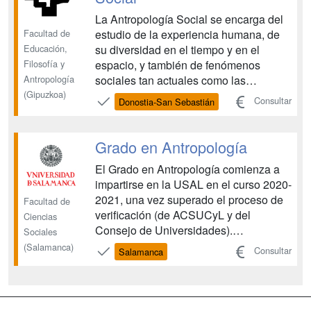
La Antropología Social se encarga del
Facultad de
estudio de la experiencia humana, de
Educación,
su diversidad en el tiempo y en el
Filosofía y
espacio, y también de fenómenos
Antropología
sociales tan actuales como las
(Gipuzkoa)
desigualdades socioeconómicas, las
Consultar
Donostia-San Sebastián
identidades étnicas, de clase, de
género, religiosas y de edad, la
inmigración y las políticas sociales, las
Grado en Antropología
manifestaciones complejas de la c...
El Grado en Antropología comienza a
impartirse en la USAL en el curso 2020-
2021, una vez superado el proceso de
Facultad de
verificación (de ACSUCyL y del
Ciencias
Consejo de Universidades).
Sociales
Proporciona una formación integral,
(Salamanca)
Consultar
Salamanca
avanzada y de calidad orientada a
formar a profesionales capaces de
integrarse en un mercado laboral
nacional e internacional donde la