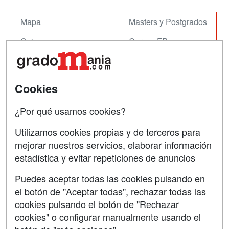
demand...
Mapa
Masters y Postgrados
Quienes somos
Cursos FP
Tarifas publicidad
Conferencias
Acceso Usuarios
Cursos de Formación
Cookies
Acceso Centros
Oposiciones
¿Por qué usamos cookies?
SÍGUENOS EN:
Contactar
Utilizamos cookies propias y de terceros para
mejorar nuestros servicios, elaborar información
Confidencialidad
estadística y evitar repeticiones de anuncios
Aviso legal
Puedes aceptar todas las cookies pulsando en
Copyleft
el botón de "Aceptar todas", rechazar todas las
cookies pulsando el botón de "Rechazar
cookies" o configurar manualmente usando el