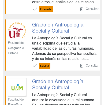
entre otros, el análisis de las relaciones
de poder, las identidades culturales, las
Consultar
Granada
religiones, los rituales y las fiestas, el
género, la etnicidad, la salud, el
desarrollo local, el parentesco, l...
Grado en Antropología
Social y Cultural
La Antropología Social y Cultural es
Facultad de
una disciplina que estudia la
Geografía e
variabilidad de las culturas humanas.
Historia
Además de su perspectiva transcultural
y de su interés en las relaciones
interculturales, esta disciplina se
Consultar
Sevilla
caracteriza metodológicamente por el
uso de la etnografía, basada en trabajo
de campo como forma de investigación
Grado en Antropología
específica. Puede ofre...
Social y Cultural
La Antropología Social y Cultural
Facultad de
analiza la diversidad cultural humana.
Filosofía y
Es una doctrina encuadrada en las