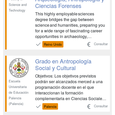
Ciencias Forenses
Science and
Technology
This highly employable sciences
degree bridges the gap between
science and humanities, preparing you
for a wide range of fascinating career
opportunities in archaeology,
anthropology, forensic investigation and
Consultar
Reino Unido
other applied sciences. ...
Grado en Antropología
Social y Cultural
Objetivos: Los objetivos previstos
Escuela
podrán ser alcanzados merced a una
Universitaria
programación docente en el que
de Educación
interaccionan la formación
Palencia
complementaria en Ciencias Sociales,
(Palencia)
la profundización en la formación
Consultar
Palencia
básica en Antropología, tanto en los