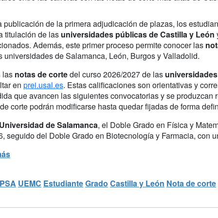
 publicación de la primera adjudicación de plazas, los estudian
 titulación de las
universidades públicas de Castilla y León
cionados. Además, este primer proceso permite conocer las
not
as universidades de Salamanca, León, Burgos y Valladolid.
 las
notas de corte
del curso 2026/2027 de las
universidades 
ltar en
prei.usal.es
. Estas calificaciones son orientativas y co
ida que avancen las siguientes convocatorias y se produzcan re
de corte podrán modificarse hasta quedar fijadas de forma defini
Universidad de Salamanca
, el Doble Grado en Física y Matemá
6, seguido del Doble Grado en Biotecnología y Farmacia, con un
más
PSA
UEMC
Estudiante
Grado
Castilla y León
Nota de corte