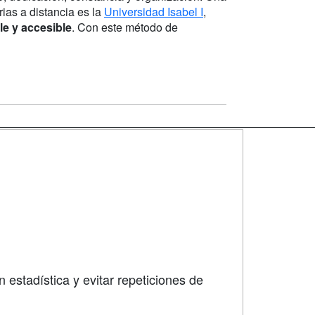
ias a distancia es la
Universidad Isabel I
,
le y accesible
. Con este método de
SÍGUENOS EN:
dad
 estadística y evitar repeticiones de