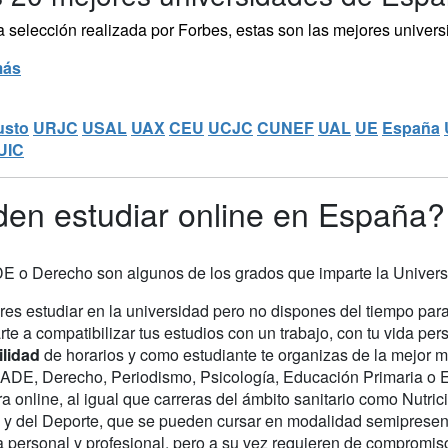
a selección realizada por Forbes, estas son las mejores univer
más
usto
URJC
USAL
UAX
CEU
UCJC
CUNEF
UAL
UE
España
UIC
den estudiar online en España?
DE o Derecho son algunos de los grados que imparte la Universi
res estudiar en la universidad pero no dispones del tiempo par
te a compatibilizar tus estudios con un trabajo, con tu vida per
bilidad
de horarios y como estudiante te organizas de la mejor 
ADE, Derecho, Periodismo, Psicología, Educación Primaria o Ed
 online, al igual que carreras del ámbito sanitario como Nutrici
a y del Deporte, que se pueden cursar en modalidad semipresen
da personal y profesional, pero a su vez requieren de compromis