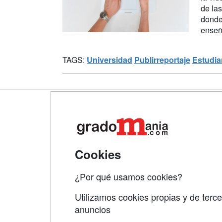
de las
donde
enseña
TAGS:
Universidad
Publirreportaje
Estudia
Map
Qui
Tari
Cookies
Acce
¿Por qué usamos cookies?
Acce
Utilizamos cookies propias y de terce
anuncios