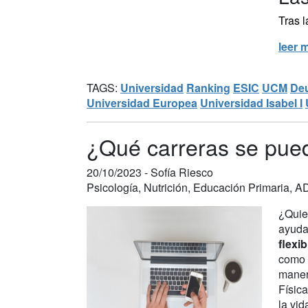
Tras l
leer 
TAGS:
Universidad
Ranking
ESIC
UCM
De
Universidad Europea
Universidad Isabel I
¿Qué carreras se pue
20/10/2023 -
Sofía Riesco
Psicología, Nutrición, Educación Primaria, A
¿Quie
ayudar
flexi
como 
manera
Físic
la vi