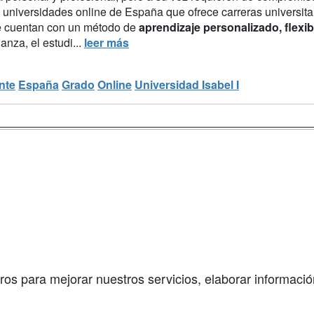
 universidades online de España que ofrece carreras universitar
 cuentan con un método de
aprendizaje personalizado, flexib
nza, el estudi...
leer más
nte
España
Grado
Online
Universidad Isabel I
a
Masters y
Contactar
Postgrados
enes somos
Confidenciali
Cursos FP
fas publicidad
Aviso legal
Conferencias
so Usuarios
Copyleft
Cursos de
so Centros
Formación
ros para mejorar nuestros servicios, elaborar información
Oposiciones