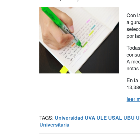
Con la
alguna
selec
por l
Todas
consu
A med
notas 
En la
13,38
leer 
TAGS:
Universidad
UVA
ULE
USAL
UBU
U
Universitaria