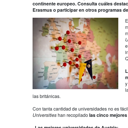
continente europeo. Consulta cuáles destac
Erasmus o participar en otros programas de
E
m
m
U
e
i
Q
L
m
y
l
las británicas.
Con tanta cantidad de universidades no es fác
Universities
han recopilado
las cinco mejores
·
Las mejores universidades de Austria
: