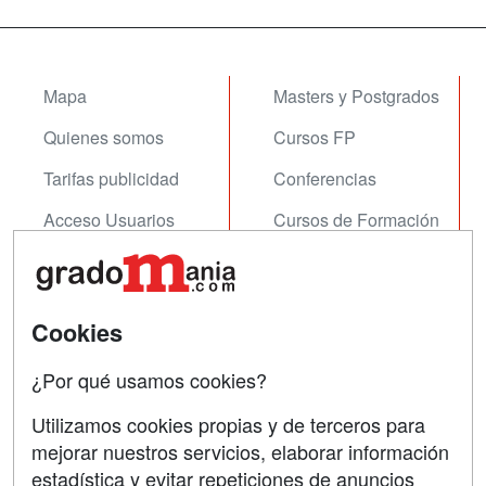
Mapa
Masters y Postgrados
Quienes somos
Cursos FP
Tarifas publicidad
Conferencias
Acceso Usuarios
Cursos de Formación
Acceso Centros
Oposiciones
SÍGUENOS EN:
Contactar
Cookies
Confidencialidad
¿Por qué usamos cookies?
Aviso legal
Utilizamos cookies propias y de terceros para
Copyleft
mejorar nuestros servicios, elaborar información
estadística y evitar repeticiones de anuncios