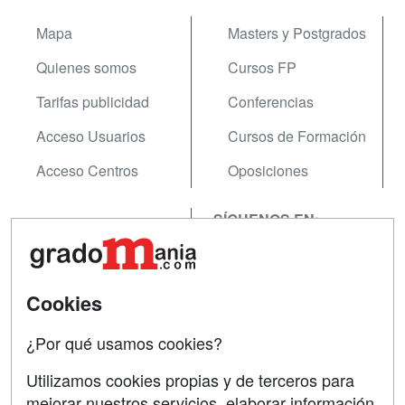
Mapa
Masters y Postgrados
Quienes somos
Cursos FP
Tarifas publicidad
Conferencias
Acceso Usuarios
Cursos de Formación
Acceso Centros
Oposiciones
SÍGUENOS EN:
Contactar
Confidencialidad
Aviso legal
Cookies
Copyleft
¿Por qué usamos cookies?
Utilizamos cookies propias y de terceros para
mejorar nuestros servicios, elaborar información