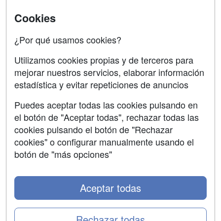
Aviso legal
Cookies
Copyleft
¿Por qué usamos cookies?
Utilizamos cookies propias y de terceros para
mejorar nuestros servicios, elaborar información
estadística y evitar repeticiones de anuncios
Grupo formazion:
Puedes aceptar todas las cookies pulsando en
el botón de "Aceptar todas", rechazar todas las
cookies pulsando el botón de "Rechazar
cookies" o configurar manualmente usando el
botón de "más opciones"
Aceptar todas
Copyright 2000-2026 Formazion Web, S.L. - Calle
Fermín Caballero, 62 - 28034 Madrid Tel: 91 533 70 78
Rechazar todas