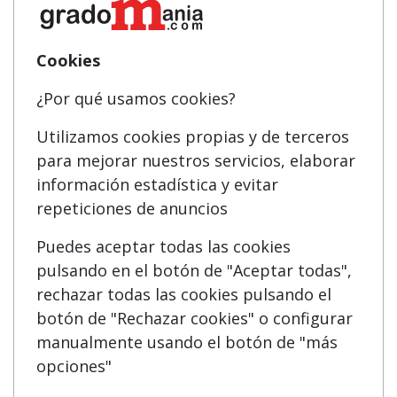
Cookies
Mapa
Masters y Postgrados
¿Por qué usamos cookies?
Quienes somos
Cursos FP
Tarifas publicidad
Conferencias
Utilizamos cookies propias y de terceros
para mejorar nuestros servicios, elaborar
Acceso Usuarios
Cursos de Formación
información estadística y evitar
Acceso Centros
Oposiciones
repeticiones de anuncios
Puedes aceptar todas las cookies
SÍGUENOS EN:
Contactar
pulsando en el botón de "Aceptar todas",
rechazar todas las cookies pulsando el
Confidencialidad
botón de "Rechazar cookies" o configurar
Aviso legal
manualmente usando el botón de "más
opciones"
Copyleft